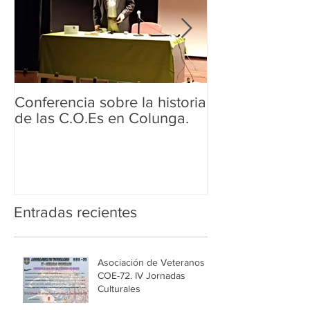
Conferencia sobre la historia
Conferencia sob
de las C.O.Es en Colunga.
de las COE.s
Entradas recientes
Asociación de Veteranos
COE-72. IV Jornadas
Culturales