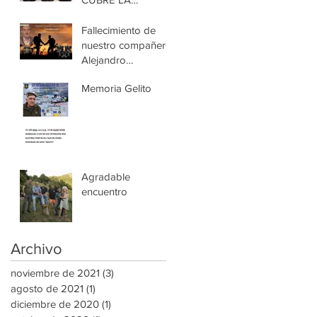
ESPALDA.
Fallecimiento de
nuestro compañero
Alejandro
Fernández-Guerra
Memoria Gelito
Fernández
Agradable
encuentro
Archivo
noviembre de 2021
(3)
3 entradas
agosto de 2021
(1)
1 entrada
diciembre de 2020
(1)
1 entrada