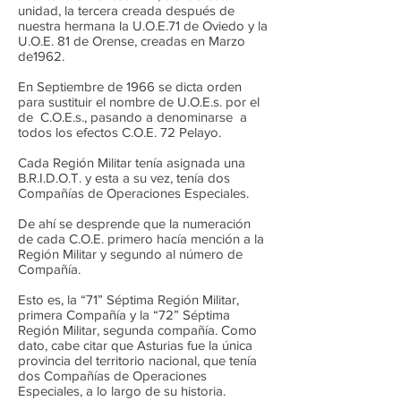
unidad, la tercera creada después de
nuestra hermana la U.O.E.71 de Oviedo y la
U.O.E. 81 de Orense, creadas en Marzo
de1962.
En Septiembre de 1966 se dicta orden
para sustituir el nombre de U.O.E.s. por el
de C.O.E.s., pasando a denominarse a
todos los efectos C.O.E. 72 Pelayo.
Cada Región Militar tenía asignada una
B.R.I.D.O.T. y esta a su vez, tenía dos
Compañías de Operaciones Especiales.
De ahí se desprende que la numeración
de cada C.O.E. primero hacía mención a la
Región Militar y segundo al número de
Compañía.
Esto es, la “71” Séptima Región Militar,
primera Compañía y la “72” Séptima
Región Militar, segunda compañía. Como
dato, cabe citar que Asturias fue la única
provincia del territorio nacional, que tenía
dos Compañías de Operaciones
Especiales, a lo largo de su historia.