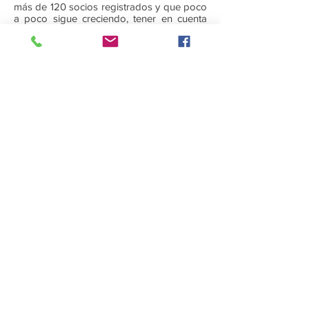
más de 120 socios registrados y que poco
a poco sigue creciendo, tener en cuenta
que esto no es un grupo de facebook sino
una asociación
Como colofón quisiera haceros participes
de NUESTRA ILUSION Y NUESTRAS
RESPONSABILIDAD.
ALISTATE serás bien recibido y
estarás entre los tuyos. LOS NUESTROS
Un abrazo para todos de
Cesar Manuel Garcia Alvarez
Presidente de esta vuestra
asociación