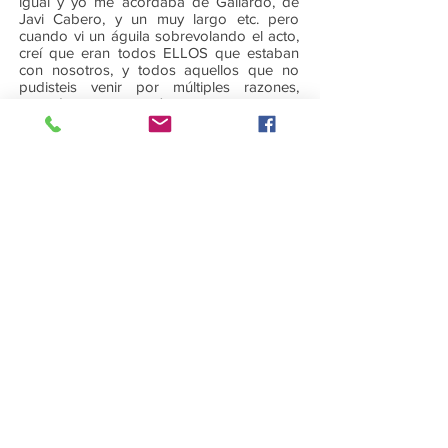
igual y yo me acordaba de Gallardo, de
Javi Cabero, y un muy largo etc. pero
cuando vi un águila sobrevolando el acto,
creí que eran todos ELLOS que estaban
con nosotros, y todos aquellos que no
pudisteis venir por múltiples razones,
también estabais ahí con nosotros, este
águila fue adiestrado para la ocasión y no
sabían si serian capaces de tenerla a
punto, pero la naturaleza es sabia y sabía
que allí abajo estaban muchos corazones
protegiendo esa BOINA VERDE.
Si alguien no es capaz de sentirse
ORGULLOSO de esto no merece estar
entre vosotros, yo me ORGULLOSISIMO
de la oportunidad que me brinda vuestra
disposición, vuestra colaboración y vuestra
amistad
Quisiera tener el equilibrio (que no el
titubeó) de ser ecuánime para todos
aquellos que sin otra ambición, ni ánimo
de superación, una vez más no participan
por razones varias, pero que sin duda
corren prestos a las redes sociales, con el
fin de "anotarse" la primicia en su muro, el