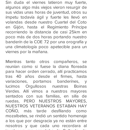
Sin duda el viernes latieron muy fuerte,
algunos algo más viejos vieron resurgir de
sus vidas unas horas de juventud, otros su
ímpetu todavía ágil y fuerte les llevó en
volandas desde nuestro Cuartel del Coto
en Gijón, hasta el Regimiento Príncipe
recorriendo la distancia de casi 25km en
poco más de dos horas portando nuestro
banderín de la COE 72 por una orografía y
una climatología poco apetecible para un
viernes por la mañana.
Mientras tanto otros compañeros, se
reunían como si fuese la diana floreada
para hacer orden cerrado, allí practicamos
tras 40 años desde el firmes, hasta
variaciones, portamos banderínes, y
lucimos Orgullosos nuestras Boinas
Verdes. Allí vimos a nuestros mayores
sentados con sus familias, en silla de
ruedas, PERO NUESTROS MAYORES,
NUESTROS VETERANOS ESTABAN HAY
COÑO, más tarde desfilando como
mozalbetes, se rindió un sentido homenaje
a los que por desgracia ya no están entre
nosotros y que cada uno recordara al