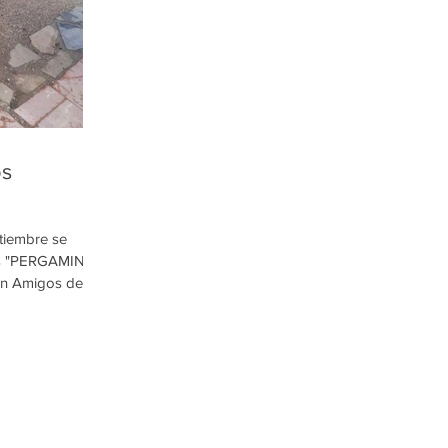
os
tiembre se
ios "PERGAMINO",
n Amigos de...